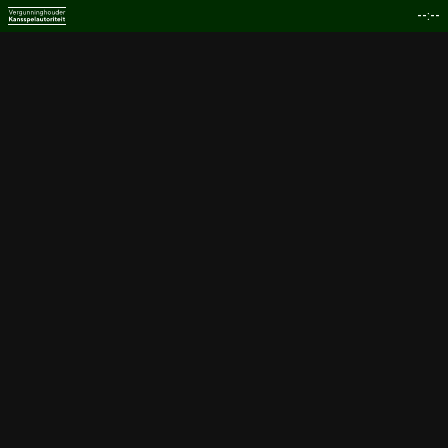
--:--