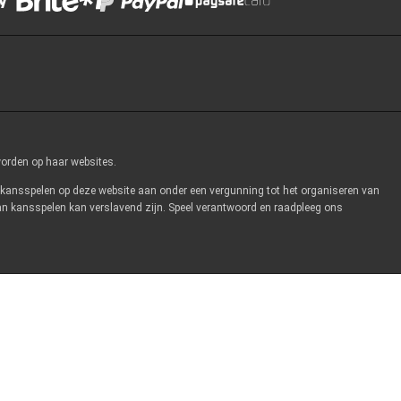
worden op haar websites.
e kansspelen op deze website aan onder een vergunning tot het organiseren van
n kansspelen kan verslavend zijn. Speel verantwoord en raadpleeg ons