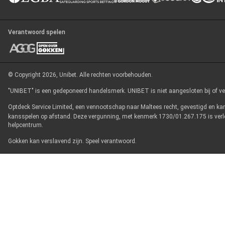
Verantwoord spelen
© Copyright 2026, Unibet. Alle rechten voorbehouden.
"UNIBET" is een gedeponeerd handelsmerk. UNIBET is niet aangesloten bij of v
Optdeck Service Limited, een vennootschap naar Maltees recht, gevestigd en ka
kansspelen op afstand. Deze vergunning, met kenmerk 1730/01.267.175 is verle
helpcentrum.
Gokken kan verslavend zijn. Speel verantwoord.