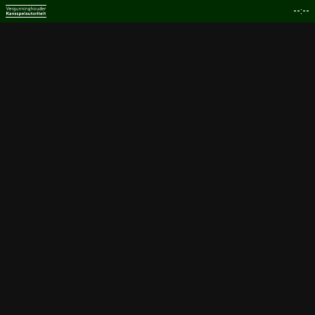
--:--