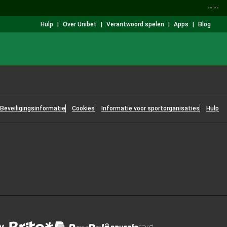
--:--
Hulp
|
Over Unibet
|
Verantwoord spelen
|
Apps
|
Blog
Beveiligingsinformatie
Cookies
Informatie voor sportorganisaties
Hulp