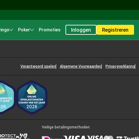
Inloggen
Registreren
Bingo
Poker
Promoties
Verantwoord spelen
Algemene Voorwaarden
Privacyverklaring
Veilige betalingsmethoden