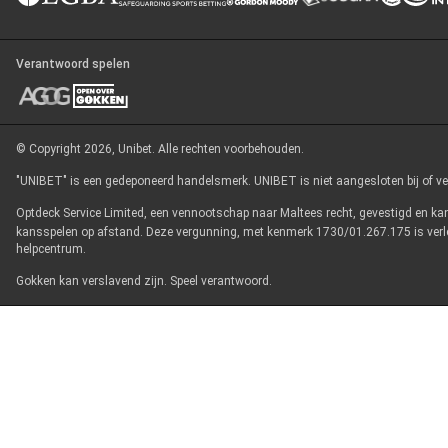
Verantwoord spelen
© Copyright 2026, Unibet. Alle rechten voorbehouden.
"UNIBET" is een gedeponeerd handelsmerk. UNIBET is niet aangesloten bij of v
Optdeck Service Limited, een vennootschap naar Maltees recht, gevestigd en ka
kansspelen op afstand. Deze vergunning, met kenmerk 1730/01.267.175 is verle
helpcentrum.
Gokken kan verslavend zijn. Speel verantwoord.