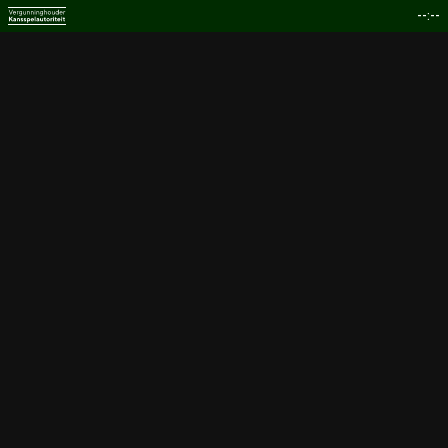
--:--