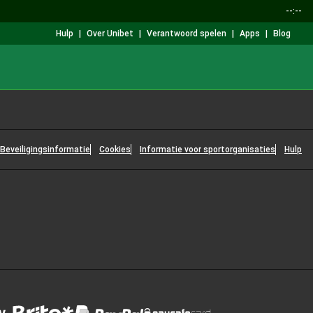
--:--
Hulp
|
Over Unibet
|
Verantwoord spelen
|
Apps
|
Blog
Beveiligingsinformatie
Cookies
Informatie voor sportorganisaties
Hulp