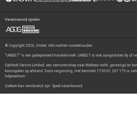
Verantwoord spelen
© Copyright 2026, Unibet. Alle rechten voorbehouden.
"UNIBET" is een gedeponeerd handelsmerk. UNIBET is niet aangesloten bij of v
Optdeck Service Limited, een vennootschap naar Maltees recht, gevestigd en ka
kansspelen op afstand. Deze vergunning, met kenmerk 1730/01.267.175 is verle
helpcentrum.
Gokken kan verslavend zijn. Speel verantwoord.