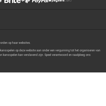
worden op haar websites.
e kansspelen op deze website aan onder een vergunning tot het organiseren van
n kansspelen kan verslavend zijn. Speel verantwoord en raadpleeg ons