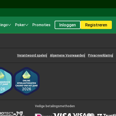
Inloggen
Registreren
Bingo
Poker
Promoties
Verantwoord spelen
Algemene Voorwaarden
Privacyverklaring
Veilige betalingsmethoden