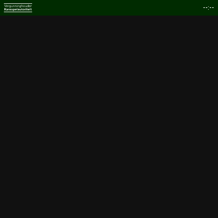
--:--