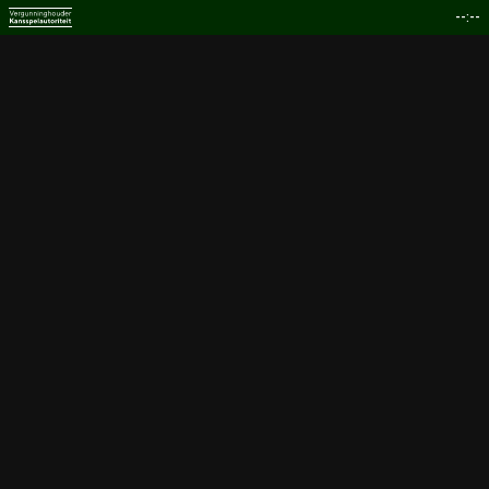
--:--