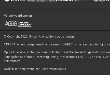
Verantwoord spelen
© Copyright 2026, Unibet. Alle rechten voorbehouden.
"UNIBET" is een gedeponeerd handelsmerk. UNIBET is niet aangesloten bij of v
Optdeck Service Limited, een vennootschap naar Maltees recht, gevestigd en ka
kansspelen op afstand. Deze vergunning, met kenmerk 1730/01.267.175 is verle
helpcentrum.
Gokken kan verslavend zijn. Speel verantwoord.