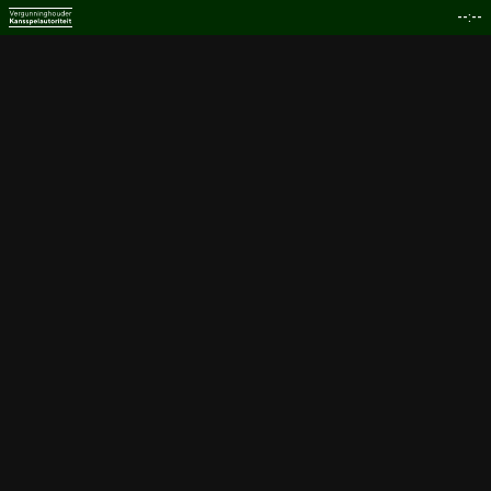
--:--