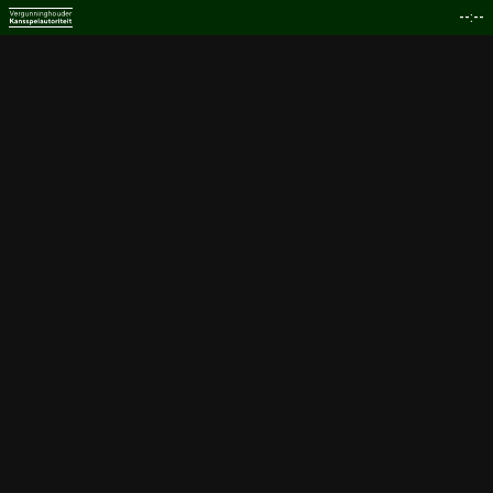
--:--