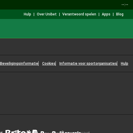
--:--
Hulp
|
Over Unibet
|
Verantwoord spelen
|
Apps
|
Blog
Beveiligingsinformatie
Cookies
Informatie voor sportorganisaties
Hulp