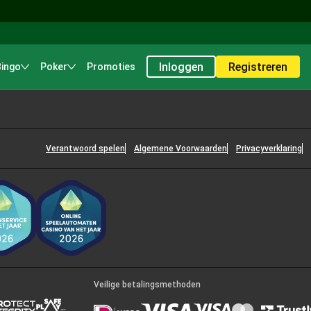
Inloggen
Registreren
Bingo
Poker
Promoties
Verantwoord spelen
Algemene Voorwaarden
Privacyverklaring
Veilige betalingsmethoden