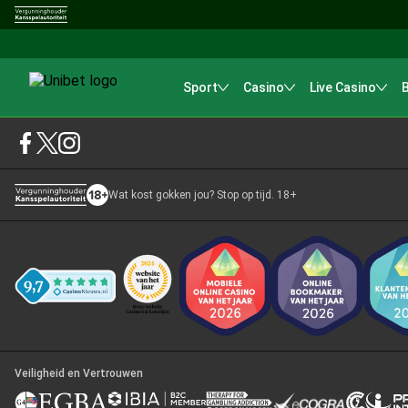
Sport
Casino
Live Casino
Wat kost gokken jou? Stop op tijd. 18+
Veiligheid en Vertrouwen