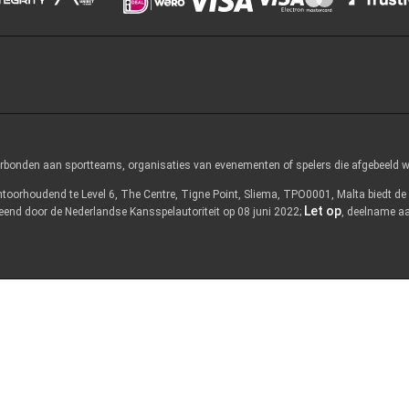
erbonden aan sportteams, organisaties van evenementen of spelers die afgebeeld 
ntoorhoudend te Level 6, The Centre, Tigne Point, Sliema, TPO0001, Malta biedt d
Let op
end door de Nederlandse Kansspelautoriteit op 08 juni 2022;
, deelname aa