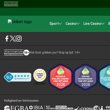
Sport
Casino
Live Casino
Wat kost gokken jou? Stop op tijd. 18+
Veiligheid en Vertrouwen