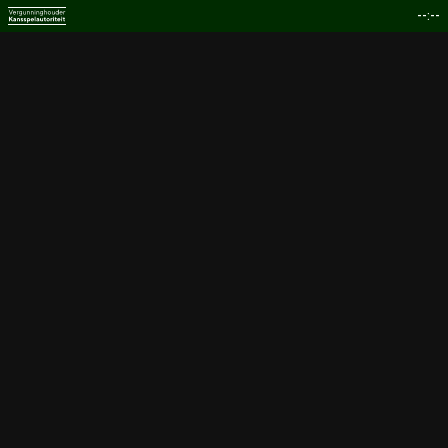
--:--